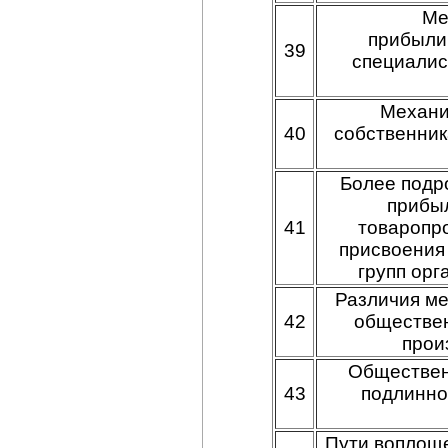
Ме
прибыли
39
специалис
Механи
40
собственник
Более подр
прибы
41
товаропр
присвоения
групп орг
Различия ме
42
обществен
прои
Обществен
43
подлинно
Пути воплощ