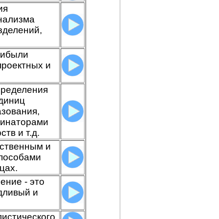
ия
нализма
зделений,
рибыли
проектных и
пределения
диниц
зования,
динаторами
тв и т.д.
рственным и
способами
цах.
ние - это
дливый и
истического