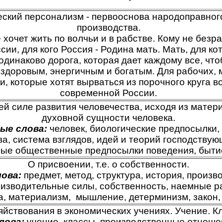
ский персонализм - первооснова народоправног
производства.
е хочет жить по волчьи и в рабстве. Кому не безр
сии, для кого Россия - Родина мать. Мать, для к
одинаково дорога, которая дает каждому все, чт
здоровым, энергичным и богатым. Для рабочих,
и, которые хотят вырваться из порочного круга в
современной России.
й силе развития человечества, исходя из матер
духовной сущности человека.
ые слова:
человек, биологические предпосылки,
а, система взглядов, идей и теорий господству
ные общественные предпосылки поведения, бытие
О присвоении, т.е. о собственности.
лова:
предмет, метод, структура, история, произ
оизводительные силы, собственность, наемные р
а, материализм, мышление, детерминизм, закон, 
яйствования в экономических учениях. Учение. Кл
лова:
учение, классы, производственные отношен