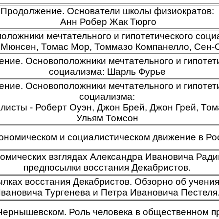
Продолжение. Основатели школы физиократов:
Анн Робер Жак Тюрго
оложники мечтательного и гипотетического соци
 Мюнсен, Томас Мор, Томмазо Компанелло, Сен-
ние. Основоположники мечтательного и гипотет
социализма: Шарль Фурье
ние. Основоположники мечтательного и гипотет
социализма:
исты - Роберт Оуэн, Джон Брей, Джон Грей, Том
Ульям Томсон
ономическом и социалистическом движение в Ро
омических взглядах Александра Ивановича Рад
предпосылки восстания Декабристов.
лках восстания Декабристов. Обзорно об учени
вановича Тургенева и Петра Ивановича Пестеля
Чернышевском. Роль человека в общественном п