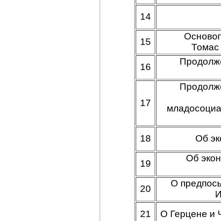
14
Основоп
15
Томас
Продолже
16
Продолже
17
младосоциал
18
Об эк
Об экон
19
О предпосы
20
И
21
О Герцене и 