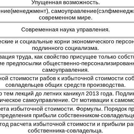
Упущенная возможность.
ние(менеджмент), самоуправление(сэлфменедж
современном мире.
Современная наука управления.
ские и социальные корни экономического персо
подлинного социализма.
ция труда, как свойство присущее только собств
ие предпосылки общественно-персонализирова
самоуправления.
ой стоимости рабов к избыточной стоимости соб
совладельцев общих средств производства.
 тем лекций до летних каникул 2013 года. Подл
ическое самоуправление. От мотивации к самом
ета избыточной стоимости. Формулы. Порядок п
пределения прибыли собственником-совладельц
тод расчета избыточной стоимости и прибыли р
собственника-совладельца.