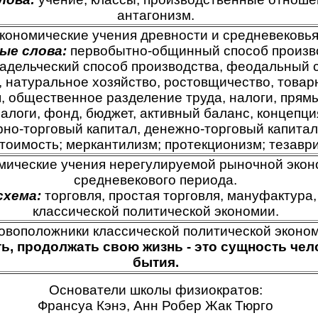
антагонизм.
кономические учения древности и средневековья
ые слова:
первобытно-общинный способ произв
адельческий способ производства, феодальный 
, натуральное хозяйство, ростовщичество, това
, общественное разделение труда, налоги, прямы
алоги, фонд, бюджет, активный баланс, концепци
рно-торговый капитал, денежно-торговый капита
тоимость; меркантилизм; протекционизм; тезавр
мические учения нерегулируемой рыночной экон
средневекового периода.
схема:
торговля, простая торговля, мануфактура
классической политической экономии.
овоположники классической политической эконом
ь, продолжать свою жизнь - это сущность чел
бытия.
Основатели школы физиократов:
Франсуа Кэнэ, Анн Робер Жак Тюрго