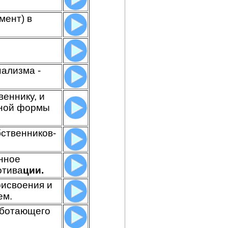
мент) в
нализма -
еннику, и
нной формы
ственников-
инное
отива
ции.
рисвоения и
ем.
аботающего