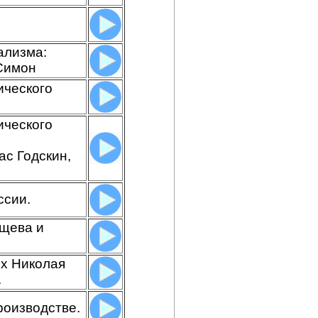
ализма:
Симон
ического
ического
ас Годскин,
ссии.
ищева и
ях Николая
.
роизводстве.