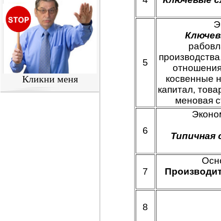
Э
Ключев
рабовл
производства
5
отношения
Кликни меня
косвенные н
капитал, това
меновая с
Эконо
6
Типичная 
Осн
7
Производит
8