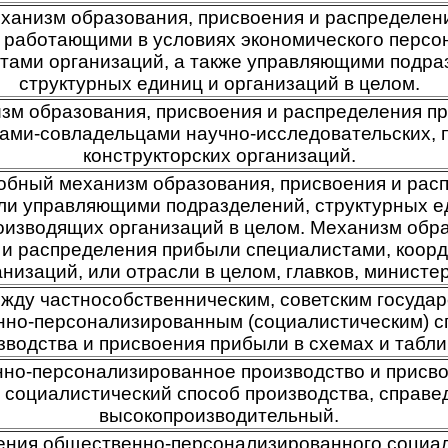
ханизм образования, присвоения и распределен
 работающими в условиях экономического персо
тами организаций, а также управляющими подра
структурных единиц и организаций в целом.
зм образования, присвоения и распределения п
ами-совладельцами научно-исследовательских, 
конструкторских организаций.
обный механизм образования, присвоения и рас
ли управляющими подразделений, структурных е
оизводящих организаций в целом. Механизм обра
 и распределения прибыли специалистами, коор
анизаций, или отрасли в целом, главков, министерс
жду частнособственническим, советским госуда
но-персонализированным (социалистическим) 
зводства и присвоения прибыли в схемах и табли
но-персонализированное производство и присвое
 социалистический способ производства, справе
высокопроизводительный.
ения общественно-персонализированного социал