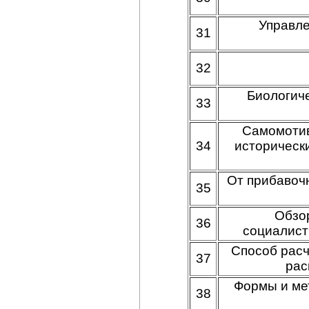
Управле
31
32
Биологиче
33
Самомотива
34
историческ
От прибавочн
35
Обзор
36
социалист
Способ расч
37
рас
Формы и ме
38