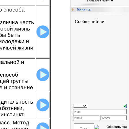
Пользователей:
0
о способа
Мини-чат
азлична честь
оторой жизнь
обы быть
 молодежи и
олчьей жизни
иальной и
 способ
ющей группы
 и сознание.
водительность
аботники,
инстинкт.
асс. Метод.
ия, теория,