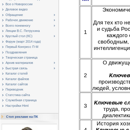
Все о Новороссии
Экономиче
Деловое видео
Обращение
Рабочее движение
Для тех кто н
Всего понемногу
и судьба Рос
1
Лекции В.С. Петрухина
каждого 
Круглый стол (КС)
свободным, 
Форум (март 2014 года)
интеллигенци
Первый Конгресс П-М
Поздравления
Творческая страница
О движуще
Архив материалов
Быстрая связь
Каталог статей
2
Ключев
Каталог файлов
производств
Каталог сайтов
людей, услов
Переводчик
Статстика сайта
Служебная страница
Ключевые с
3
Настройки Html
труда, пр
диалектик
Стоп рекламе на ПК
История хоз
4
Ключевые с