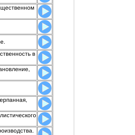
общественном
е.
ственность в
ановление,
черпанная,
алистического
роизводства.