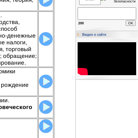
.
одства,
200
способ
рно-денежные
Видео о сайте
е налоги,
я, торговый
л; обращение;
ирование.
омики
, рождение
ии.
овеческого