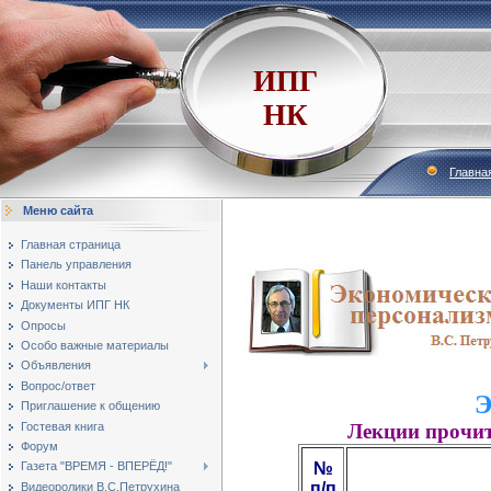
ИПГ
НК
Главна
Меню сайта
Главная страница
Панель управления
Наши контакты
Документы ИПГ НК
Опросы
Особо важные материалы
Объявления
Вопрос/ответ
Э
Приглашение к общению
Гостевая книга
Лекции прочит
Форум
№
Газета "ВРЕМЯ - ВПЕРЁД!"
п/п
Видеоролики В.С.Петрухина